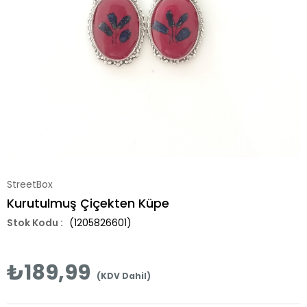
StreetBox
Kurutulmuş Çiçekten Küpe
(1205826601)
₺189,99
(KDV Dahil)