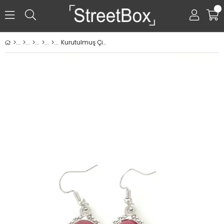
0
Kurutulmuş Çiçekten Küpe