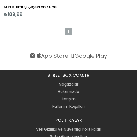
Kurutulmuş Çiçekten Küpe
₺189,99
1
App Store
Google Play
STREETBOX.COM.TR
Mağazalar
Hakkımızda
İletişim
Kullanım Koşulları
POLİTİKALAR
Veri Gizliliği ve Güvenliği Politikaları
Satın Alma Koşulları