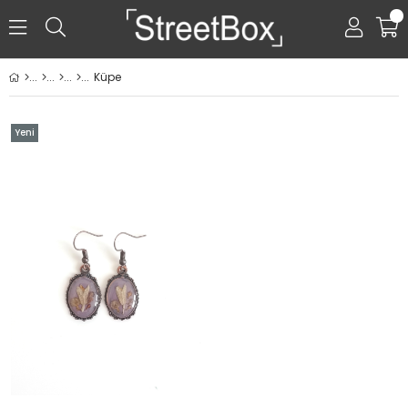
0
Küpe
Yeni
Ürün