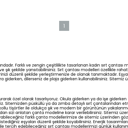
1
ndadır. Farklı ve zengin çeşitlilikte tasarlanan kadın sırt çantası
e şık şekilde yansıtabilirsiniz. Sırt çantası modelleri özellikle raha
erinizi düzenli şekilde yerleştirmenize de olanak tanımaktadır. Eşy
 giderken, dilerseniz de plaja giderken kullanabilirsiniz. Sitemiz ü
urarak özel olarak tasarlıyoruz. Okula giderken ya da işe giderken t
iz. Sitemizden püsküllü ya da zımba detaylı sırt çantalarından etn
a kollu tişörtler ile oldukça şık ve modern bir görüntünün yakalanm
sizi anlatan çanta modeline karar verilebilirsiniz. Sitemiz üzerind
şıyabileceğiniz farklı çanta modellerimize de sitemiz üzerinden göz 
stediğiniz eşyaları düzenli şekilde koyabilirsiniz. Enerjik tasarım
 ile tercih edebileceğiniz sırt çantası modellerimizi günlük kullanı