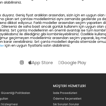
 alabilirsiniz.
duyarız. Geniş fiyat aralıkları arasından, sizin için en uygun olan
 plana çıkan sırt çantası modellerimizi aynı zamanda gezilerde ya da 
ına dikkat ediyoruz. Farklı modeller arasından seçim yaparken di
niz. Dilerseniz de saha basit ancak günlük kullanım için uygun olan 
siniz. Sırt çanta modellerinin en önemli avantajı ise tüm kombinle
yakkabınız ile dilediğiniz gibi kombinleyebilirsiniz. Özellikle kulla
 yağmur geçirmeyen modellerimiz arasından seçim yaparak, kış mevs
karar verebilirsiniz. Sırt çanta modelleri dışında sitemizde omuz 
için en uygun fiyatlarla satın alabilirsiniz.
ler
App Store
Google Play
R
MÜŞTERİ HİZMETLERİ
e Güvenliği Politikaları
İade Prosedürleri
ulları
Ödeme Seçenekleri
lik Sözleşmesi
Sık Sorulan Sorular