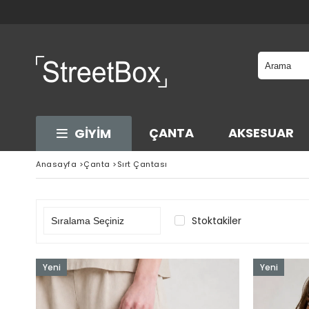
ÇANTA
AKSESUAR
GİYİM
Anasayfa
>
Çanta
>
Sırt Çantası
Stoktakiler
Yeni
Yeni
Ürün
Ürün