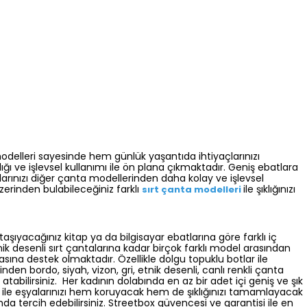
 modelleri sayesinde hem günlük yaşantıda ihtiyaçlarınızı
tlığı ve işlevsel kullanımı ile ön plana çıkmaktadır. Geniş ebatlara
alarınızı diğer çanta modellerinden daha kolay ve işlevsel
zerinden bulabileceğiniz farklı
ile şıklığınızı
sırt çanta modelleri
aşıyacağınız kitap ya da bilgisayar ebatlarına göre farklı iç
ik desenli sırt çantalarına kadar birçok farklı model arasından
asına destek olmaktadır. Özellikle dolgu topuklu botlar ile
en bordo, siyah, vizon, gri, etnik desenli, canlı renkli çanta
atabilirsiniz. Her kadının dolabında en az bir adet içi geniş ve şık
ları ile eşyalarınızı hem koruyacak hem de şıklığınızı tamamlayacak
mda tercih edebilirsiniz. Streetbox güvencesi ve garantisi ile en