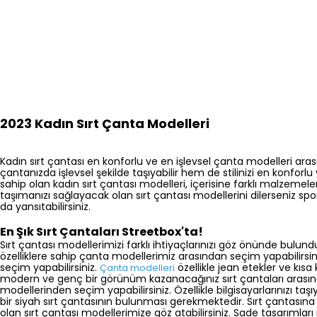
2023 Kadın Sırt Çanta Modelleri
Kadın sırt çantası en konforlu ve en işlevsel çanta modelleri arası
çantanızda işlevsel şekilde taşıyabilir hem de stilinizi en konforlu v
sahip olan kadın sırt çantası modelleri, içerisine farklı malzemel
taşımanızı sağlayacak olan sırt çantası modellerini dilerseniz spora
da yansıtabilirsiniz.
En Şık Sırt Çantaları Streetbox'ta!
Sırt çantası modellerimizi farklı ihtiyaçlarınızı göz önünde bulund
özelliklere sahip çanta modellerimiz arasından seçim yapabilirsin
seçim yapabilirsiniz.
özellikle jean etekler ve kıs
Çanta modelleri
modern ve genç bir görünüm kazanacağınız sırt çantaları arasından 
modellerinden seçim yapabilirsiniz. Özellikle bilgisayarlarınızı ta
bir siyah sırt çantasının bulunması gerekmektedir. Sırt çantasına i
olan sırt çantası modellerimize göz atabilirsiniz. Sade tasarımları