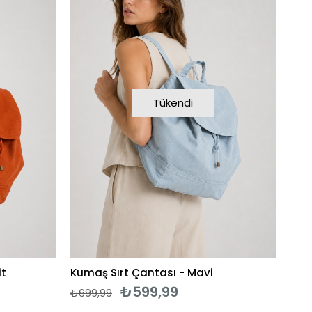
Tükendi
it
Kumaş Sırt Çantası - Mavi
₺599,99
₺699,99