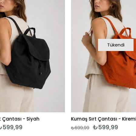
Tükendi
t Çantası - Siyah
Kumaş Sırt Çantası - Kirem
₺599,99
₺599,99
₺699,99