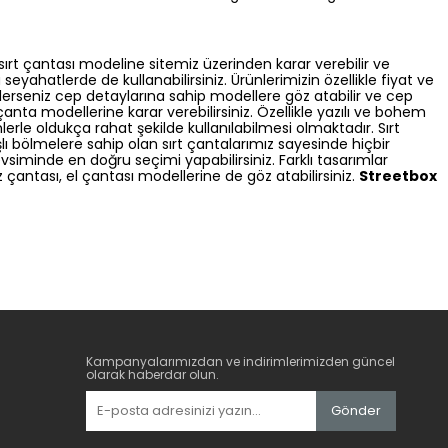
 sırt çantası modeline sitemiz üzerinden karar verebilir ve
seyahatlerde de kullanabilirsiniz. Ürünlerimizin özellikle fiyat ve
lerseniz cep detaylarına sahip modellere göz atabilir ve cep
çanta modellerine karar verebilirsiniz. Özellikle yazılı ve bohem
rle oldukça rahat şekilde kullanılabilmesi olmaktadır. Sırt
nışlı bölmelere sahip olan sırt çantalarımız sayesinde hiçbir
iminde en doğru seçimi yapabilirsiniz. Farklı tasarımlar
çantası, el çantası modellerine de göz atabilirsiniz.
Streetbox
Kampanyalarımızdan ve indirimlerimizden güncel
olarak haberdar olun.
Gönder