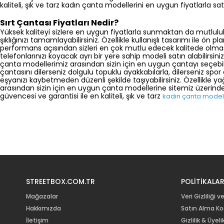
kaliteli, şık ve tarz kadın çanta modellerini en uygun fiyatlarla satın
Sırt Çantası Fiyatları Nedir?
Yüksek kaliteyi sizlere en uygun fiyatlarla sunmaktan da mutluluk 
şıklığınızı tamamlayabilirsiniz. Özellikle kullanışlı tasarımı ile ön
performans açısından sizleri en çok mutlu edecek kalitede olmas
telefonlarınızı koyacak ayrı bir yere sahip modeli satın alabilirsi
çanta modellerimiz arasından sizin için en uygun çantayı seçebilir
çantasını dilerseniz dolgulu topuklu ayakkabılarla, dilerseniz spor a
eşyanızı kaybetmeden düzenli şekilde taşıyabilirsiniz. Özellikle
arasından sizin için en uygun çanta modellerine sitemiz üzerinden 
güvencesi ve garantisi ile en kaliteli, şık ve tarz
kadın çanta model
STREETBOX.COM.TR
POLİTİKALA
Mağazalar
Veri Gizliliği v
Hakkımızda
Satın Alma Koş
İletişim
Gizlilik & Üye