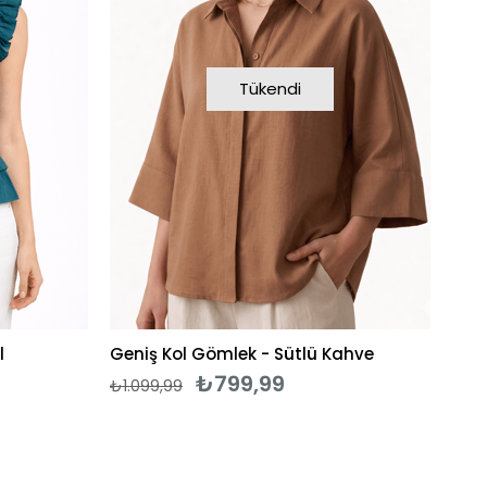
Tükendi
l
Geniş Kol Gömlek - Sütlü Kahve
₺799,99
₺1.099,99