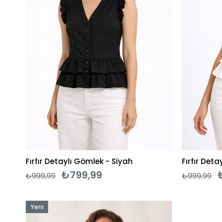
Fırfır Detaylı Gömlek - Siyah
Fırfır Deta
₺799,99
₺999,99
₺999,99
Yeni
Ürün