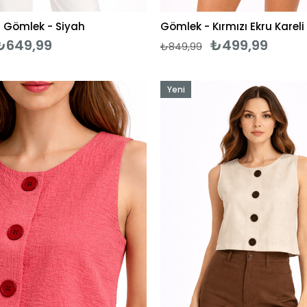
ı Gömlek - Siyah
Gömlek - Kırmızı Ekru Kareli
₺649,99
₺499,99
₺849,99
Yeni
Ürün