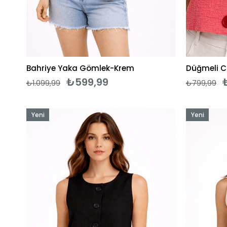
Bahriye Yaka Gömlek-Krem
Düğmeli C
₺599,99
₺1.099,99
₺799,99
Yeni
Yeni
Ürün
Ürün