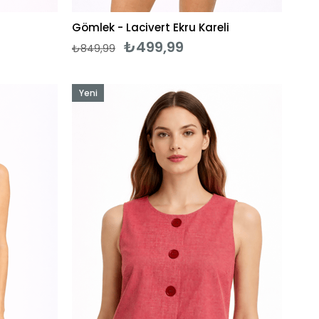
Gömlek - Lacivert Ekru Kareli
₺499,99
₺849,99
Yeni
Ürün