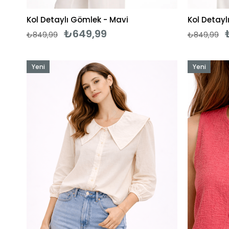
Kol Detaylı Gömlek - Mavi
Kol Detayl
₺649,99
₺849,99
₺849,99
Yeni
Yeni
Ürün
Ürün