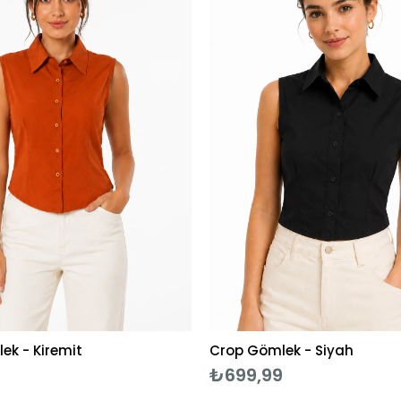
ek - Kiremit
Crop Gömlek - Siyah
9
₺699,99