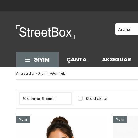
ÇANTA
AKSESUAR
GİYİM
Anasayfa
>
Giyim
>
Gömlek
Stoktakiler
Yeni
Yeni
Ürün
Ürün