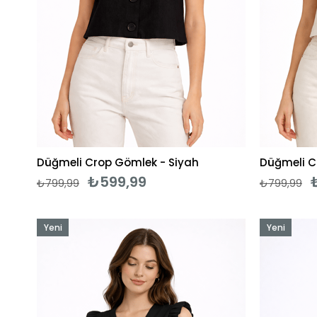
Düğmeli Crop Gömlek - Siyah
Düğmeli C
₺599,99
₺799,99
₺799,99
Yeni
Yeni
Ürün
Ürün