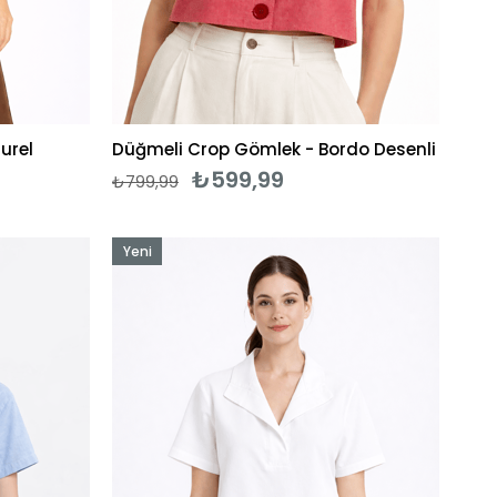
urel
Düğmeli Crop Gömlek - Bordo Desenli
₺599,99
₺799,99
Yeni
Ürün