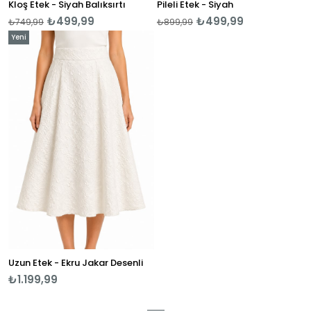
Kloş Etek - Siyah Balıksırtı
Pileli Etek - Siyah
₺499,99
₺499,99
₺749,99
₺899,99
Yeni
Ürün
Uzun Etek - Ekru Jakar Desenli
₺1.199,99