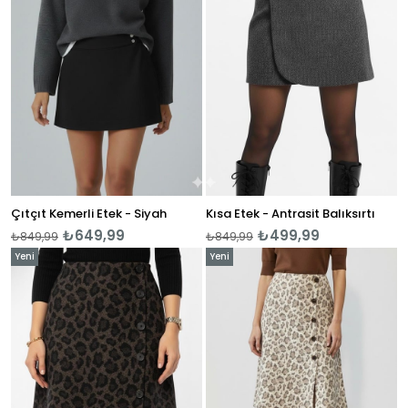
Çıtçıt Kemerli Etek - Siyah
Kısa Etek - Antrasit Balıksırtı
₺649,99
₺499,99
₺849,99
₺849,99
Yeni
Yeni
Ürün
Ürün