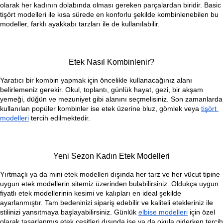
olarak her kadının dolabında olması gereken parçalardan biridir. Basic 
tişört modelleri ile kısa sürede en konforlu şekilde kombinlenebilen bu 
modeller, farklı ayakkabı tarzları ile de kullanılabilir.
Etek Nasıl Kombinlenir?
Yaratıcı bir kombin yapmak için öncelikle kullanacağınız alanı 
belirlemeniz gerekir. Okul, toplantı, günlük hayat, gezi, bir akşam 
yemeği, düğün ve mezuniyet gibi alanını seçmelisiniz. Son zamanlarda 
kullanılan popüler kombinler ise etek üzerine bluz, gömlek veya 
tişört 
modelleri
 tercih edilmektedir.
Yeni Sezon Kadın Etek Modelleri
Yırtmaçlı ya da 
mini etek modelleri
 dışında her tarz ve her vücut tipine 
uygun etek modellerin sitemiz üzerinden bulabilirsiniz. Oldukça uygun 
fiyatlı etek modellerinin kesimi ve kalıpları en ideal şekilde 
ayarlanmıştır. Tam bedeninizi sipariş edebilir ve kaliteli etekleriniz ile 
stilinizi yansıtmaya başlayabilirsiniz. Günlük 
elbise modelleri
 için özel 
olarak tasarlanmış etek çeşitleri dışında işe ya da okula giderken tercih 