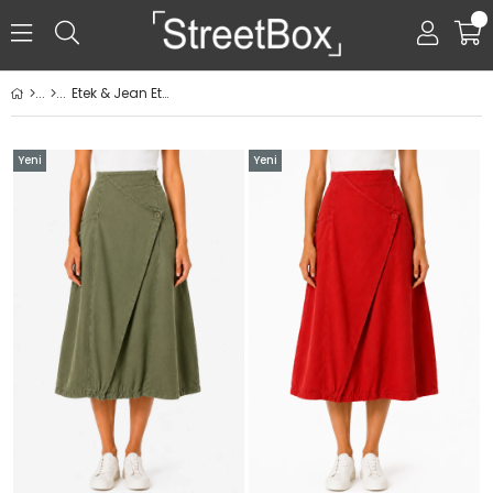
0
Etek & Jean Etek
Yeni
Yeni
Ürün
Ürün