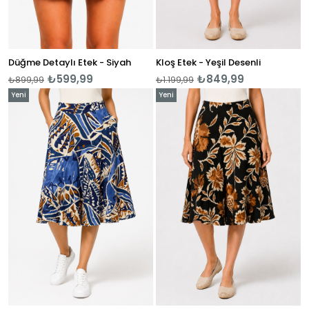
Düğme Detaylı Etek - Siyah
Kloş Etek - Yeşil Desenli
₺599,99
₺849,99
₺899,99
₺1.199,99
Yeni
Yeni
Ürün
Ürün