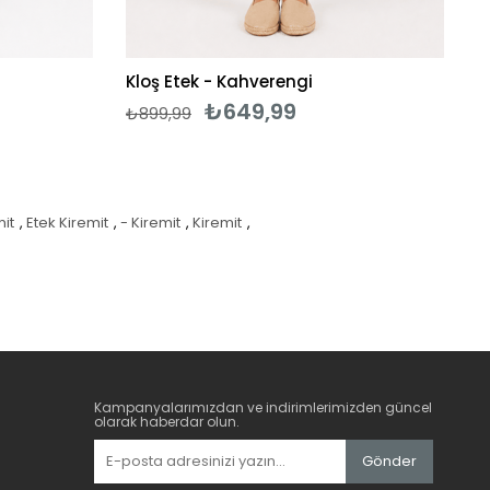
Kloş Etek - Kahverengi
₺649,99
₺899,99
mit
,
Etek Kiremit
,
- Kiremit
,
Kiremit
,
Kampanyalarımızdan ve indirimlerimizden güncel
olarak haberdar olun.
Gönder