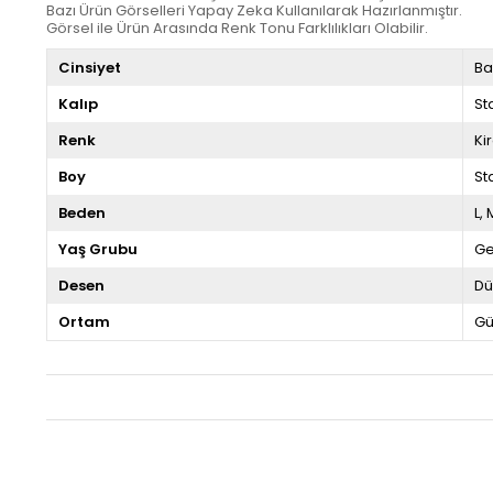
Bazı Ürün Görselleri Yapay Zeka Kullanılarak Hazırlanmıştır.
Görsel ile Ürün Arasında Renk Tonu Farklılıkları Olabilir.
Cinsiyet
Ba
Kalıp
St
Renk
Ki
Boy
St
Beden
L
Yaş Grubu
G
Desen
Dü
Ortam
Gü