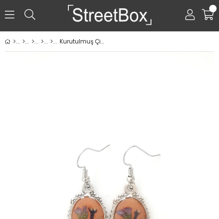
0
Kurutulmuş Çiçekten Küpe