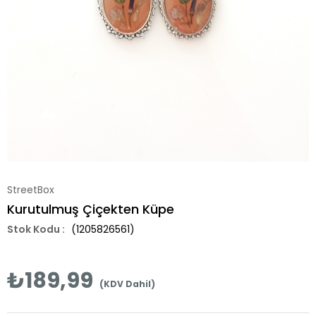
StreetBox
Kurutulmuş Çiçekten Küpe
(1205826561)
₺189,99
(KDV Dahil)