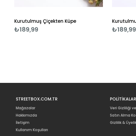
Kurutulmuş Çiçekten Küpe
Kurutulmu
₺189,99
₺189,99
STREETBOX.COM.TR
POLİTİKALA
Mağazalar
Veri Gizliliği v
Hakkımızda
Satın Alma Koş
İletişim
Gizlilik & Üye
Kullanım Koşulları