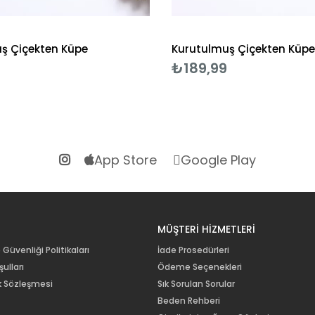
ş Çiçekten Küpe
Kurutulmuş Çiçekten Küpe
₺189,99
App Store
Google Play
R
MÜŞTERİ HİZMETLERİ
e Güvenliği Politikaları
İade Prosedürleri
ulları
Ödeme Seçenekleri
lik Sözleşmesi
Sık Sorulan Sorular
Beden Rehberi