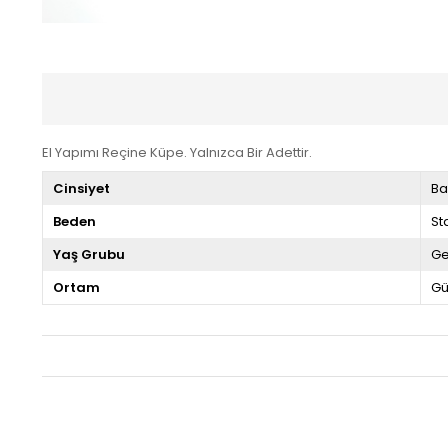
El Yapımı Reçine Küpe. Yalnızca Bir Adettir.
Cinsiyet
Ba
Beden
St
Yaş Grubu
G
Ortam
Gü