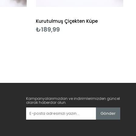
Kurutulmuş Çiçekten Küpe
₺189,99
Kampanyalarımızdan ve indirimlerimizden güncel
olarak haberdar olun.
Gönder