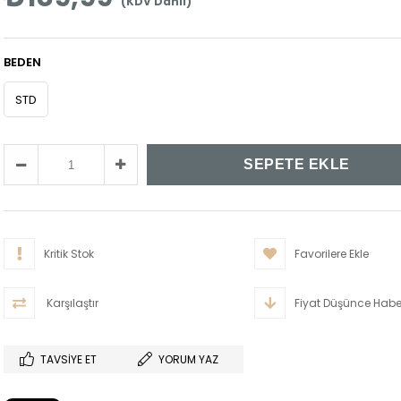
(KDV Dahil)
BEDEN
STD
Kritik Stok
Favorilere Ekle
Karşılaştır
Fiyat Düşünce Habe
TAVSIYE ET
YORUM YAZ