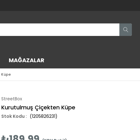
MAĞAZALAR
n Küpe
StreetBox
Kurutulmuş Çiçekten Küpe
(1205826231)
₺189,99