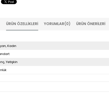
ÜRÜN ÖZELLIKLERI
YORUMLAR
(0)
ÜRÜN ÖNERILERI
yan
Kadın
andart
enç
Yetişkin
nlük