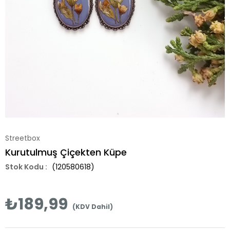
Streetbox
Kurutulmuş Çiçekten Küpe
(120580618)
₺189,99
(KDV Dahil)