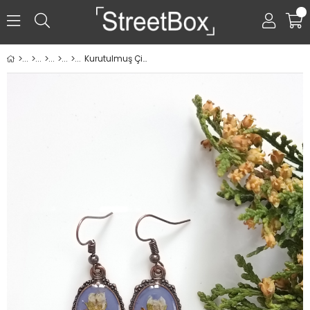
0
Kurutulmuş Çiçekten Küpe