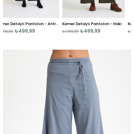
Kemer Detaylı Pantolon - Antrasit
Kemer Detaylı Pantolon - Haki
499,99
₺499,99
₺4
₺1.199,99
₺1.199,99