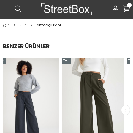
0
Yırtmaçlı Pantolon - Füme
BENZER ÜRÜNLER
Yeni
Yeni
Ürün
Ürün