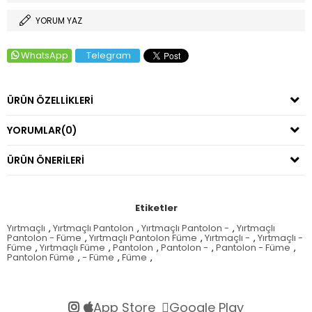
YORUM YAZ
WhatsApp
Telegram
ÜRÜN ÖZELLIKLERI
YORUMLAR
(0)
ÜRÜN ÖNERILERI
Etiketler
Yırtmaçlı
,
Yırtmaçlı Pantolon
,
Yırtmaçlı Pantolon -
,
Yırtmaçlı
Pantolon - Füme
,
Yırtmaçlı Pantolon Füme
,
Yırtmaçlı -
,
Yırtmaçlı -
Füme
,
Yırtmaçlı Füme
,
Pantolon
,
Pantolon -
,
Pantolon - Füme
,
Pantolon Füme
,
- Füme
,
Füme
,
App Store
Google Play