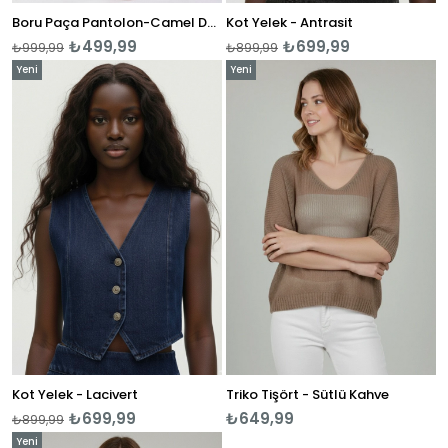
Boru Paça Pantolon-Camel Desenli
Kot Yelek - Antrasit
₺499,99
₺699,99
₺999,99
₺899,99
Yeni
Yeni
Ürün
Ürün
Kot Yelek - Lacivert
Triko Tişört - Sütlü Kahve
₺699,99
₺649,99
₺899,99
Yeni