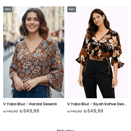
Yeni
Yeni
Ye
Ürün
Ürün
Ür
 Yaka Bluz - Hardal Desenli
V Yaka Bluz - Siyah Kahve Desenli
V 
₺549,99
₺549,99
749,99
₺749,99
₺7