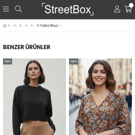
0
V Yaka Bluz - Siyah
BENZER ÜRÜNLER
Yeni
Yeni
Ürün
Ürün