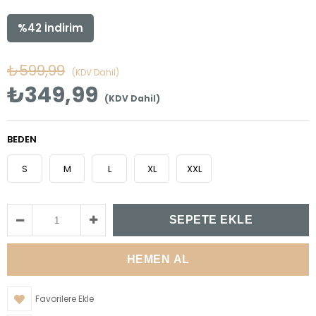
%
42
İndirim
₺599,99
(KDV Dahil)
₺349,99
(KDV Dahil)
BEDEN
S
M
L
XL
XXL
Favorilere Ekle