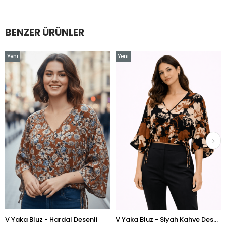
BENZER ÜRÜNLER
Yeni
Yeni
Ürün
Ürün
Bluz - Hardal Desenli
V Yaka Bluz - Siyah Kahve Desenli
V Yaka B