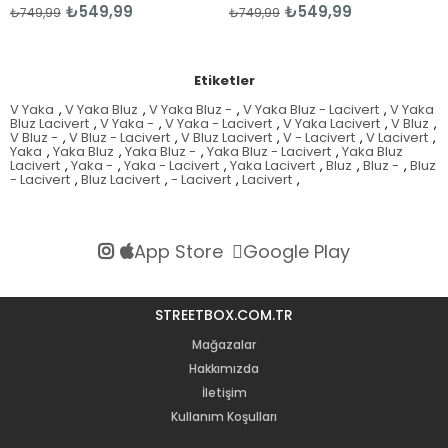
₺549,99
₺549,99
9
₺749,99
₺749,99
Etiketler
V Yaka
,
V Yaka Bluz
,
V Yaka Bluz -
,
V Yaka Bluz - Lacivert
,
V Yaka
Bluz Lacivert
,
V Yaka -
,
V Yaka - Lacivert
,
V Yaka Lacivert
,
V Bluz
,
V Bluz -
,
V Bluz - Lacivert
,
V Bluz Lacivert
,
V - Lacivert
,
V Lacivert
,
Yaka
,
Yaka Bluz
,
Yaka Bluz -
,
Yaka Bluz - Lacivert
,
Yaka Bluz
Lacivert
,
Yaka -
,
Yaka - Lacivert
,
Yaka Lacivert
,
Bluz
,
Bluz -
,
Bluz
- Lacivert
,
Bluz Lacivert
,
- Lacivert
,
Lacivert
,
App Store
Google Play
STREETBOX.COM.TR
Mağazalar
Hakkımızda
İletişim
Kullanım Koşulları