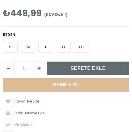
₺449,99
(KDV Dahil)
BEDEN
S
M
L
XL
XXL
Favorilere Ekle
İstek Listeme Ekle
Karşılaştır