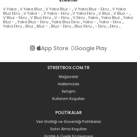
Etiketler
V Yaka
,
V Yaka Bluz
,
V Yaka Bluz -
,
V Yaka Bluz - Ekru
,
V Yaka
Bluz Ekru
,
V Yaka -
,
V Yaka - Ekru
,
V Yaka Ekru
,
V Bluz
,
V Bluz -
,
V Bluz - Ekru
,
V Bluz Ekru
,
V - Ekru
,
V Ekru
,
Yaka
,
Yaka Bluz
,
Yaka
Bluz -
,
Yaka Bluz - Ekru
,
Yaka Bluz Ekru
,
Yaka -
,
Yaka - Ekru
,
Yaka Ekru
,
Bluz
,
Bluz -
,
Bluz - Ekru
,
Bluz Ekru
,
- Ekru
,
Ekru
,
App Store
Google Play
STREETBOX.COM.TR
Mağazalar
Hakkımızda
İletişim
Kullanım Koşulları
POLİTİKALAR
Veri Gizliliği ve Güvenliği Politikaları
Satın Alma Koşulları
Gizlilik & Üyelik Sözleşmesi