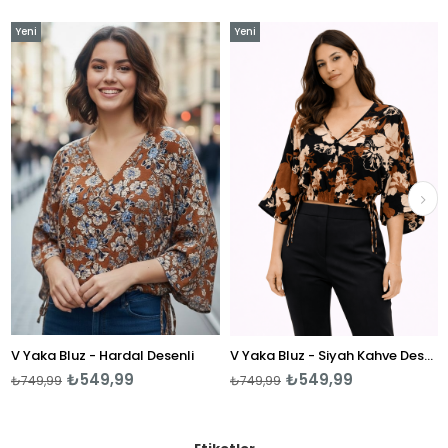
Yeni
Yeni
Ye
Ürün
Ürün
Ür
V Yaka Bluz - Hardal Desenli
V Yaka Bluz - Siyah Kahve Desenli
V 
₺549,99
₺549,99
₺749,99
₺749,99
₺7