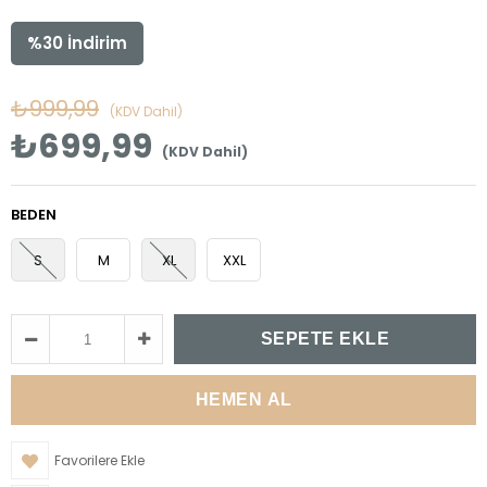
%
30
İndirim
₺999,99
(KDV Dahil)
₺699,99
(KDV Dahil)
BEDEN
S
M
XL
XXL
Favorilere Ekle