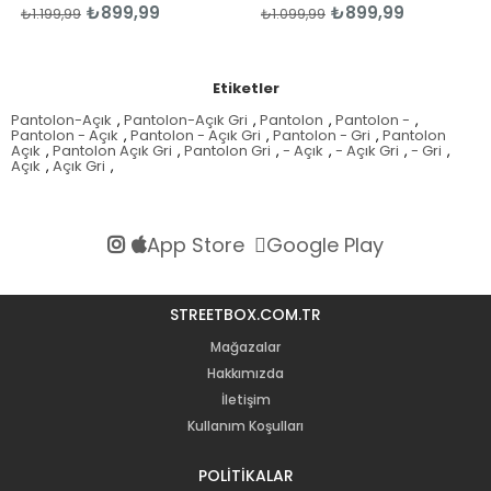
₺899,99
₺899,99
₺1.199,99
₺1.099,99
Etiketler
Pantolon-Açık
,
Pantolon-Açık Gri
,
Pantolon
,
Pantolon -
,
Pantolon - Açık
,
Pantolon - Açık Gri
,
Pantolon - Gri
,
Pantolon
Açık
,
Pantolon Açık Gri
,
Pantolon Gri
,
- Açık
,
- Açık Gri
,
- Gri
,
Açık
,
Açık Gri
,
App Store
Google Play
STREETBOX.COM.TR
Mağazalar
Hakkımızda
İletişim
Kullanım Koşulları
POLİTİKALAR