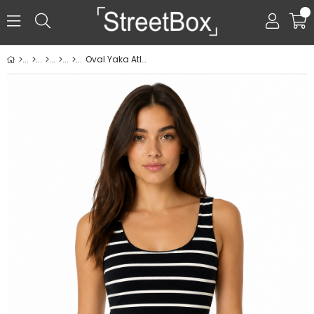
0
Oval Yaka Atlet - Lacivert Ekru Çizgili