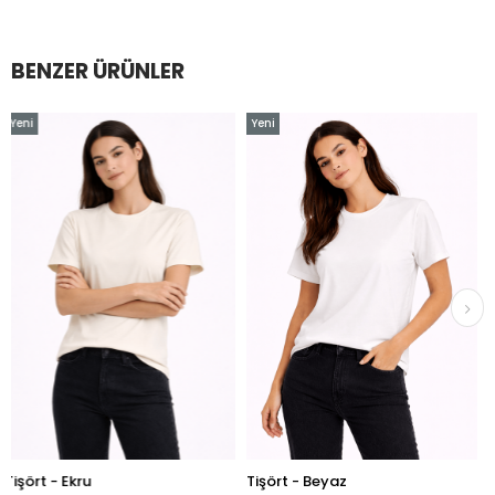
BENZER ÜRÜNLER
Yeni
Yeni
Ürün
Ürün
ru
Tişört - Beyaz
Tişört - Siy