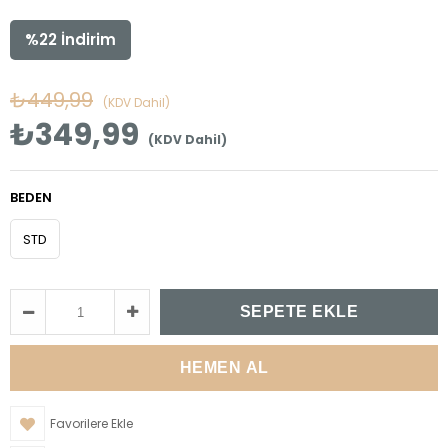
%
22
İndirim
₺449,99
(KDV Dahil)
₺349,99
(KDV Dahil)
BEDEN
STD
Favorilere Ekle