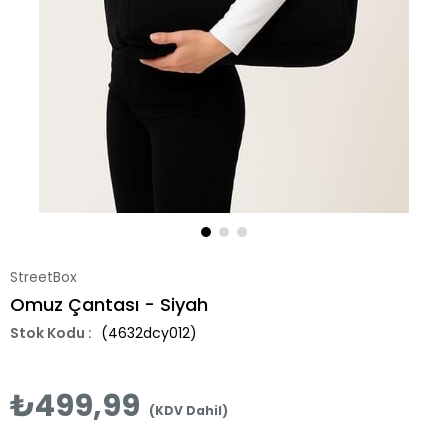
StreetBox
Omuz Çantası - Siyah
(4632dcy012)
₺499,99
(KDV Dahil)