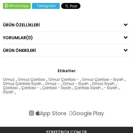
WhatsApp
Telegram
ÜRÜN ÖZELLIKLERI
YORUMLAR
(0)
ÜRÜN ÖNERILERI
Etiketler
Omuz
,
Omuz Çantası
,
Omuz Çantası -
,
Omuz Çantası - Siyah
,
Omuz Çantası Siyah
,
Omuz -
,
Omuz - Siyah
,
Omuz Siyah
,
Çantası
,
Çantası -
,
Çantası - Siyah
,
Çantası Siyah
,
- Siyah
,
Siyah
,
App Store
Google Play
STREETBOX.COM.TR