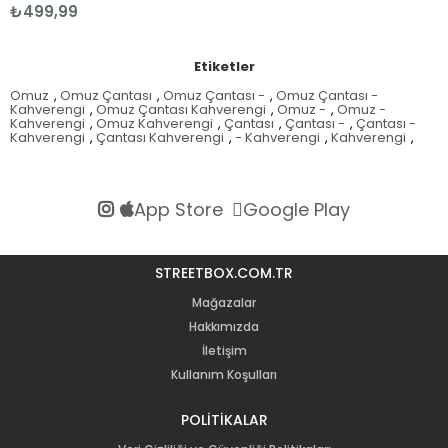
₺499,99
Etiketler
Omuz
,
Omuz Çantası
,
Omuz Çantası -
,
Omuz Çantası -
Kahverengi
,
Omuz Çantası Kahverengi
,
Omuz -
,
Omuz -
Kahverengi
,
Omuz Kahverengi
,
Çantası
,
Çantası -
,
Çantası -
Kahverengi
,
Çantası Kahverengi
,
- Kahverengi
,
Kahverengi
,
App Store
Google Play
STREETBOX.COM.TR
Mağazalar
Hakkımızda
İletişim
Kullanım Koşulları
POLİTİKALAR