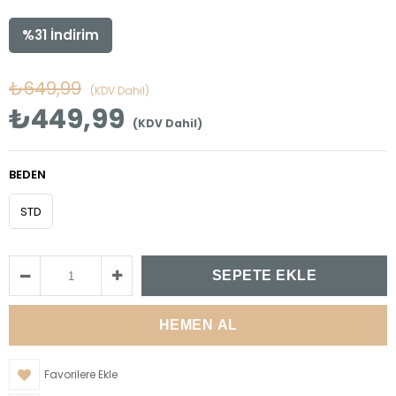
%
31
İndirim
₺649,99
(KDV Dahil)
₺449,99
(KDV Dahil)
BEDEN
STD
Favorilere Ekle