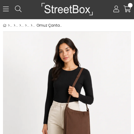
0
Omuz Çantası - Kahverengi