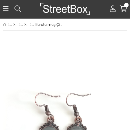
0
Kurutulmuş Çiçekten Küpe