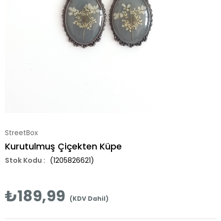
StreetBox
Kurutulmuş Çiçekten Küpe
(1205826621)
₺189,99
(KDV Dahil)