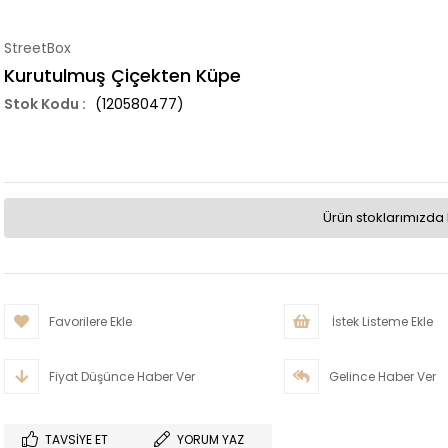
StreetBox
Kurutulmuş Çiçekten Küpe
(120580477)
Ürün stoklarımızda 
Favorilere Ekle
İstek Listeme Ekle
Fiyat Düşünce Haber Ver
Gelince Haber Ver
TAVSIYE ET
YORUM YAZ