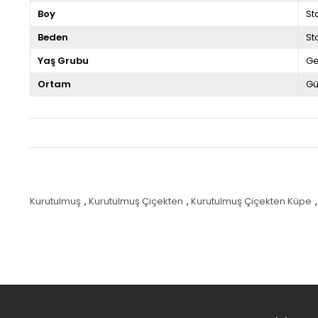
Boy
St
Beden
St
Yaş Grubu
G
Ortam
Gü
Kurutulmuş
,
Kurutulmuş Çiçekten
,
Kurutulmuş Çiçekten Küpe
,