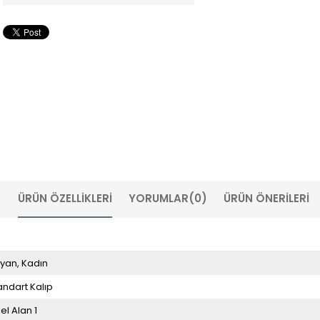
ÜRÜN ÖZELLIKLERI
YORUMLAR
(0)
ÜRÜN ÖNERILERI
yan
Kadın
andart Kalıp
el Alan 1