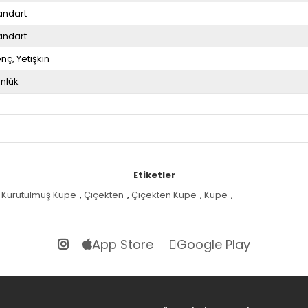
andart
andart
enç
Yetişkin
nlük
Etiketler
Kurutulmuş Küpe
,
Çiçekten
,
Çiçekten Küpe
,
Küpe
,
App Store
Google Play