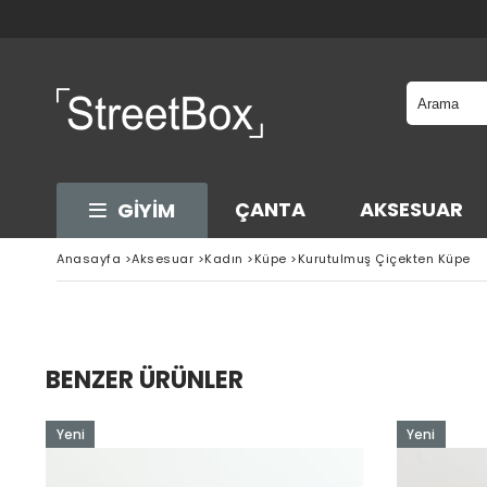
ÇANTA
AKSESUAR
GİYİM
Anasayfa
>
Aksesuar
>
Kadın
>
Küpe
>
Kurutulmuş Çiçekten Küpe
BENZER ÜRÜNLER
Yeni
Yeni
Ürün
Ürün