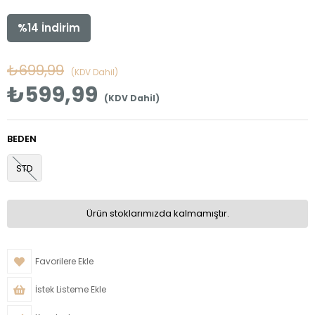
%
14
İndirim
₺699,99
(KDV Dahil)
₺599,99
(KDV Dahil)
BEDEN
STD
Ürün stoklarımızda kalmamıştır.
Favorilere Ekle
İstek Listeme Ekle