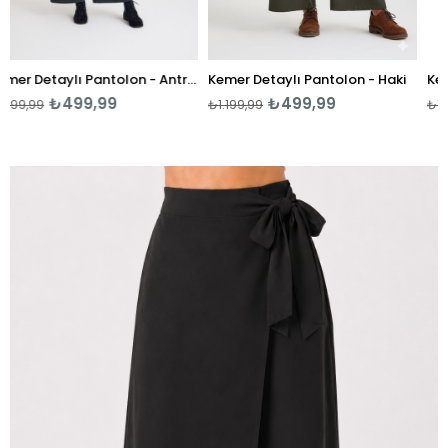
Kemer Detaylı Pantolon - Antrasit
Kemer Detaylı Pantolon - Haki
9,99
₺499,99
₺499
₺1.199,99
₺1.199,99