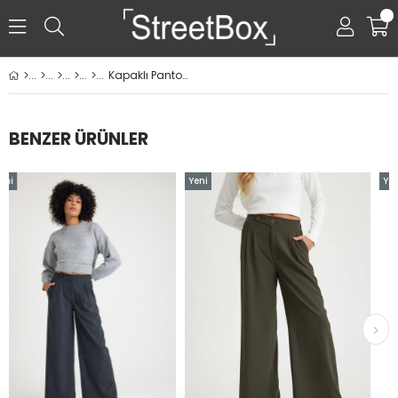
0
Kapaklı Pantolon - Siyah
BENZER ÜRÜNLER
Yeni
Yeni
Ürün
Ürün