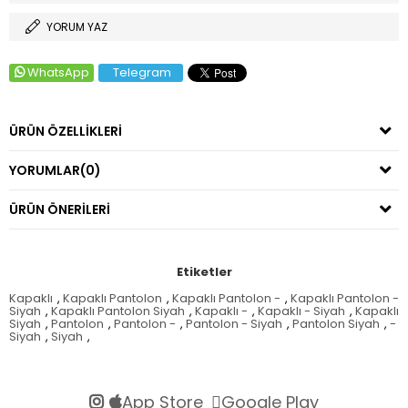
YORUM YAZ
WhatsApp
Telegram
ÜRÜN ÖZELLIKLERI
YORUMLAR
(0)
ÜRÜN ÖNERILERI
Etiketler
Kapaklı
,
Kapaklı Pantolon
,
Kapaklı Pantolon -
,
Kapaklı Pantolon -
Siyah
,
Kapaklı Pantolon Siyah
,
Kapaklı -
,
Kapaklı - Siyah
,
Kapaklı
Siyah
,
Pantolon
,
Pantolon -
,
Pantolon - Siyah
,
Pantolon Siyah
,
-
Siyah
,
Siyah
,
App Store
Google Play