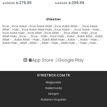
₺279,99
₺299,99
399,99
₺449,99
₺4
Etiketler
İnce
,
İnce Askılı
,
İnce Askılı Atlet
,
İnce Askılı Atlet -
,
İnce Askılı
Atlet - Haki
,
İnce Askılı Atlet Haki
,
İnce Askılı -
,
İnce Askılı - Haki
,
İnce Askılı Haki
,
İnce Atlet
,
İnce Atlet -
,
İnce Atlet - Haki
,
İnce
Atlet Haki
,
İnce -
,
İnce - Haki
,
İnce Haki
,
Askılı
,
Askılı Atlet
,
Askılı
Atlet -
,
Askılı Atlet - Haki
,
Askılı Atlet Haki
,
Askılı -
,
Askılı - Haki
,
Askılı Haki
,
Atlet
,
Atlet -
,
Atlet - Haki
,
Atlet Haki
,
- Haki
,
Haki
,
App Store
Google Play
STREETBOX.COM.TR
Mağazalar
Hakkımızda
İletişim
Kullanım Koşulları