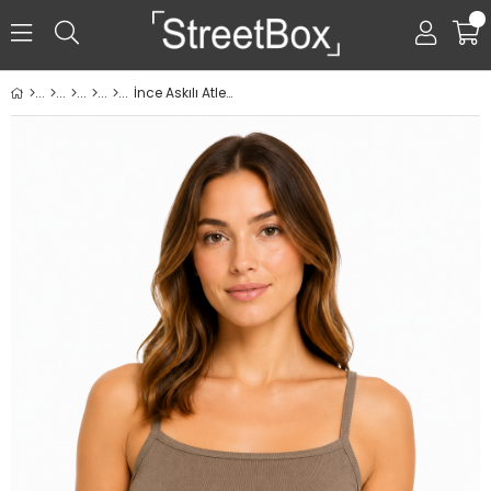
0
İnce Askılı Atlet - Haki