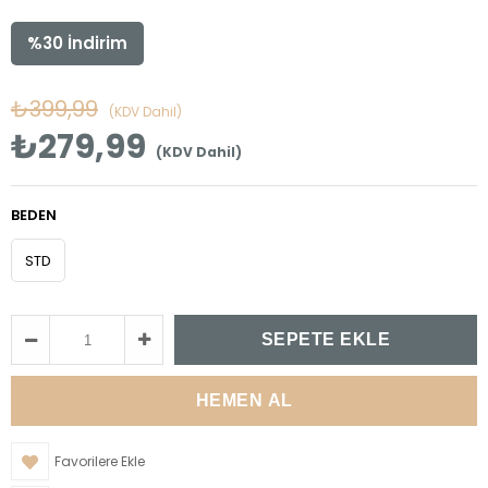
%
30
İndirim
₺399,99
(KDV Dahil)
₺279,99
(KDV Dahil)
BEDEN
STD
Favorilere Ekle