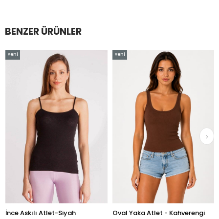
BENZER ÜRÜNLER
eni
Yeni
Yen
rün
Ürün
Ür
nce Askılı Atlet-Siyah
Oval Yaka Atlet - Kahverengi
Ova