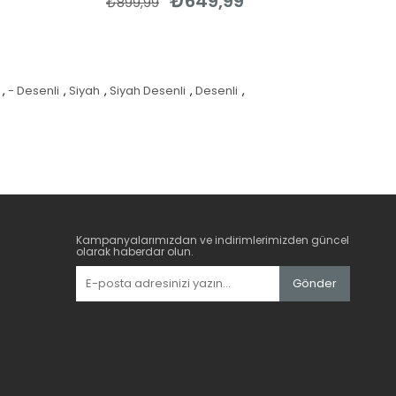
₺649,99
₺899,99
,
- Desenli
,
Siyah
,
Siyah Desenli
,
Desenli
,
Kampanyalarımızdan ve indirimlerimizden güncel
olarak haberdar olun.
Gönder