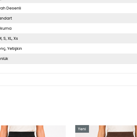
yah Desenli
andart
okuma
M
S
XL
Xs
enç
Yetişkin
nlük
Yeni
Ürün