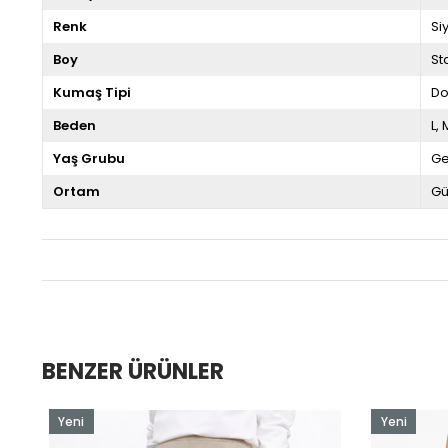
Renk
Si
Boy
St
Kumaş Tipi
D
Beden
L
Yaş Grubu
G
Ortam
Gü
BENZER ÜRÜNLER
Yeni
Yeni
Ürün
Ürün