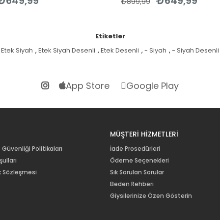
₺649,99
₺649,99
₺899,99
Etiketler
Etek Siyah
,
Etek Siyah Desenli
,
Etek Desenli
,
- Siyah
,
- Siyah Desenli
App Store
Google Play
R
MÜŞTERİ HİZMETLERİ
e Güvenliği Politikaları
İade Prosedürleri
ulları
Ödeme Seçenekleri
lik Sözleşmesi
Sık Sorulan Sorular
Beden Rehberi
Giysilerinize Özen Gösterin