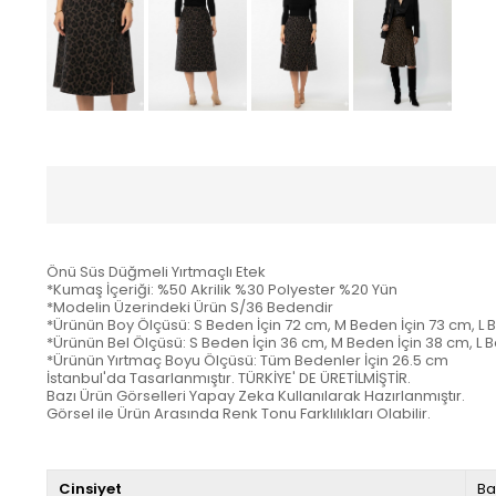
Önü Süs Düğmeli Yırtmaçlı Etek
*Kumaş İçeriği: %50 Akrilik %30 Polyester %20 Yün
*Modelin Üzerindeki Ürün S/36 Bedendir
*Ürünün Boy Ölçüsü: S Beden İçin 72 cm, M Beden İçin 73 cm, L 
*Ürünün Bel Ölçüsü: S Beden İçin 36 cm, M Beden İçin 38 cm, L 
*Ürünün Yırtmaç Boyu Ölçüsü: Tüm Bedenler İçin 26.5 cm
İstanbul'da Tasarlanmıştır. TÜRKİYE' DE ÜRETİLMİŞTİR.
Bazı Ürün Görselleri Yapay Zeka Kullanılarak Hazırlanmıştır.
Görsel ile Ürün Arasında Renk Tonu Farklılıkları Olabilir.
Cinsiyet
Ba