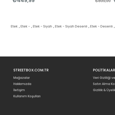
₺449,99
₺899,99
Etek
,
Etek -
,
Etek - Siyah
,
Etek - Siyah Desenli
,
Etek - Desenli
,
STREETBOX.COM.TR
POLİTİKALA
Mağazalar
Veri Gizliliği v
Hakkımızda
Satın Alma Koş
İletişim
Gizlilik & Üye
Kullanım Koşulları