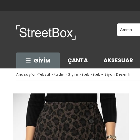
ÇANTA
AKSESUAR
GİYİM
Anasayfa
>
Tekstil
>
Kadın
>
Giyim
>
Etek
>
Etek - Siyah Desenli