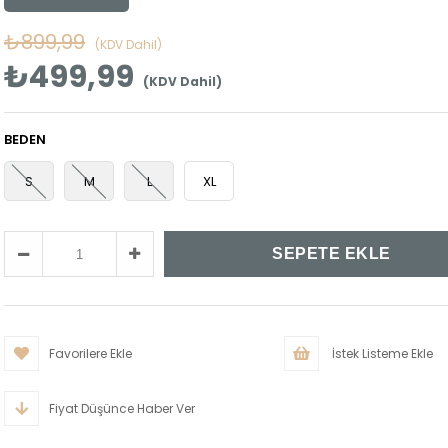
₺899,99
(KDV Dahil)
₺499,99
(KDV Dahil)
BEDEN
S
M
L
XL
Favorilere Ekle
İstek Listeme Ekle
Fiyat Düşünce Haber Ver