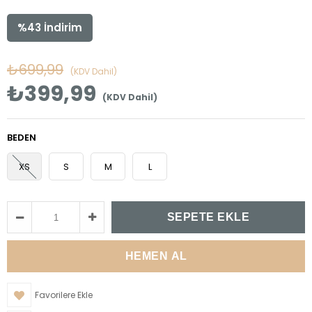
%
43
İndirim
₺699,99
(KDV Dahil)
₺399,99
(KDV Dahil)
BEDEN
XS
S
M
L
Favorilere Ekle