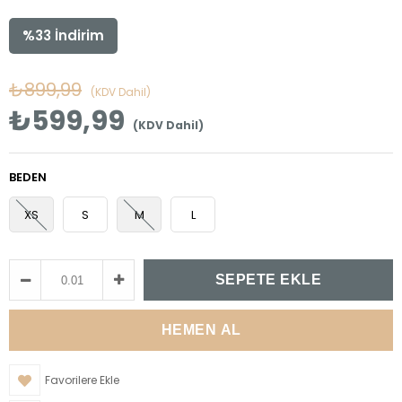
%
33
İndirim
₺899,99
(KDV Dahil)
₺599,99
(KDV Dahil)
BEDEN
XS
S
M
L
Favorilere Ekle