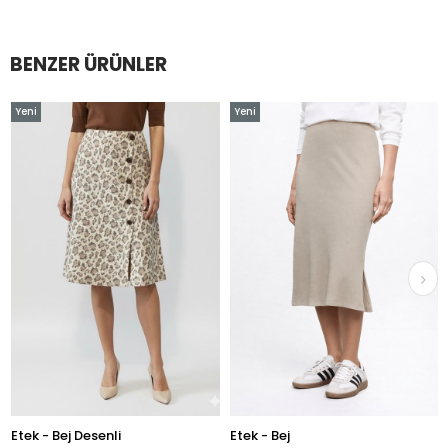
BENZER ÜRÜNLER
eni
Yeni
Yen
rün
Ürün
Ür
tek - Bej Desenli
Etek - Bej
Klo