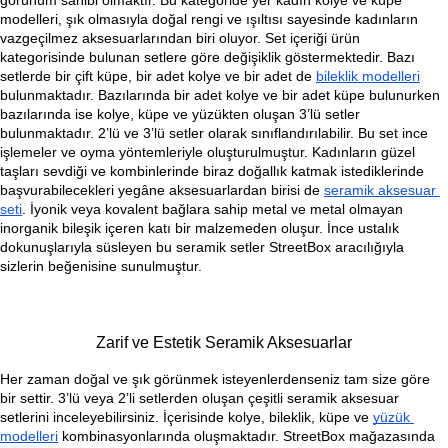
görünüm sahibi olmaktır. Bu kategoride yer kadın kolye ve küpe 
modelleri, şık olmasıyla doğal rengi ve ışıltısı sayesinde kadınların 
vazgeçilmez aksesuarlarından biri oluyor. Set içeriği ürün 
kategorisinde bulunan setlere göre değişiklik göstermektedir. Bazı 
setlerde bir çift küpe, bir adet kolye ve bir adet de 
bileklik modelleri
bulunmaktadır. Bazılarında bir adet kolye ve bir adet küpe bulunurken 
bazılarında ise kolye, küpe ve yüzükten oluşan 3’lü setler 
bulunmaktadır. 2’lü ve 3’lü setler olarak sınıflandırılabilir. Bu set ince 
işlemeler ve oyma yöntemleriyle oluşturulmuştur. Kadınların güzel 
taşları sevdiği ve kombinlerinde biraz doğallık katmak istediklerinde 
başvurabilecekleri yegâne aksesuarlardan birisi de 
seramik aksesuar 
seti
. İyonik veya kovalent bağlara sahip metal ve metal olmayan 
inorganik bileşik içeren katı bir malzemeden oluşur. İnce ustalık 
dokunuşlarıyla süsleyen bu seramik setler 
StreetBox
 aracılığıyla 
sizlerin beğenisine sunulmuştur.
Zarif ve Estetik Seramik Aksesuarlar
Her zaman doğal ve şık görünmek isteyenlerdenseniz tam size göre 
bir settir. 3’lü veya 2’li setlerden oluşan çeşitli seramik aksesuar 
setlerini inceleyebilirsiniz. İçerisinde kolye, bileklik, küpe ve 
yüzük 
modelleri
 kombinasyonlarında oluşmaktadır. StreetBox mağazasında 