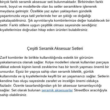
birçok farklı seramik aksesuar seti bulunmaktadır. Birbirinden farklı 
renk, boyut ve modellerde olan bu setler seramiklere işlenerek 
meydana gelmiştir. Özellikle yaz ayları yaklaşırken gündelik 
yaşantınızda veya tatil yerlerinde her an şıklığı ve doğallığı 
yakalayabilirsiniz. Şık ayrıntılarıyla kombinlerinize değer katabilecek bir 
settir. Farklı stillere uygun çeşitlilik olması sayesinde sevdiğiniz 
kıyafetlerinize doğrudan hitap eden ürünleri bulabilirsiniz.
Çeşitli Seramik Aksesuar Setleri
Zarif kombinler ile birlikte kullanıldığında estetik bir görünüm 
yakalamanıza olanak sağlar. 
Kolye modelleri
 olarak kullanılan parçaya 
dikkat ederek kişinin kendi zevklerine has bir tercih yapması önemli bir 
unsurdur. Eşsiz bir yapıya sahip olan seramik bileklik, günlük 
kullanımda ve iş kıyafetlerinde keyifli bir an yaşamanızı sağlar. Setlerin 
kendine has oluşu sayesinde zarafet ve inceliğin önemi oldukça 
fazladır. Özenle tasarlandığından şık bir aksesuar tamamlayıcılığı 
sağlar. Set olarak bulunan 
seramik aksesuarlar
StreetBox aracılığıyla 
sahip olabilirsiniz.