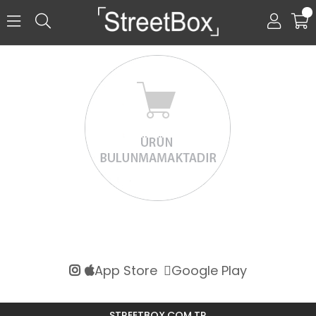
0
App Store
Google Play
STREETBOX.COM.TR