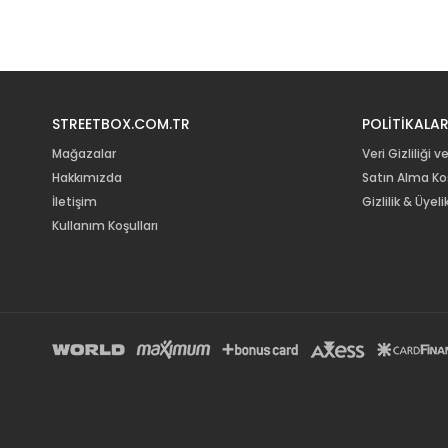
STREETBOX.COM.TR
POLİTİKALA
Mağazalar
Veri Gizliliği v
Hakkımızda
Satın Alma Koş
İletişim
Gizlilik & Üye
Kullanım Koşulları