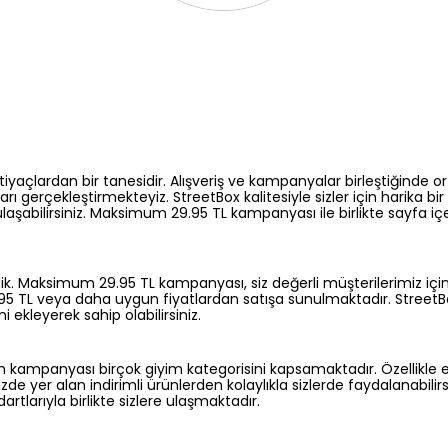
çlardan bir tanesidir. Alışveriş ve kampanyalar birleştiğinde ort
arı gerçekleştirmekteyiz. StreetBox kalitesiyle sizler için harika b
şabilirsiniz. Maksimum 29.95 TL kampanyası ile birlikte sayfa içerisi
k. Maksimum 29.95 TL kampanyası, siz değerli müşterilerimiz için 
95 TL veya daha uygun fiyatlardan satışa sunulmaktadır. StreetBox 
 ekleyerek sahip olabilirsiniz.
im kampanyası birçok giyim kategorisini kapsamaktadır. Özellikle 
emizde yer alan indirimli ürünlerden kolaylıkla sizlerde faydalanabi
dartlarıyla birlikte sizlere ulaşmaktadır.