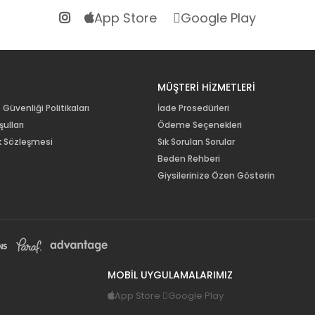
App Store
Google Play
R
MÜŞTERİ HİZMETLERİ
e Güvenliği Politikaları
İade Prosedürleri
ulları
Ödeme Seçenekleri
lik Sözleşmesi
Sık Sorulan Sorular
Beden Rehberi
Giysilerinize Özen Gösterin
MOBİL UYGULAMALARIMIZ
App Store
Google Play