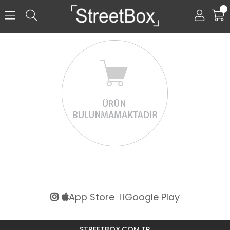
0
App Store
Google Play
STREETBOX.COM.TR