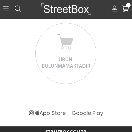
0
App Store
Google Play
STREETBOX.COM.TR