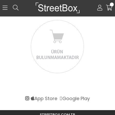
0
App Store
Google Play
STREETBOX.COM.TR