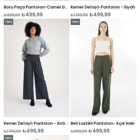
Boru Paça Pantolon-Camel Desenli
Kemer Detaylı Pantolon - Siyah
₺499,99
₺499,99
₺999,99
₺1.199,99
Yeni
Yeni
Ürün
Ürün
Kemer Detaylı Pantolon - Antrasit
Beli Lastikli Pantolon- Açık Haki
₺499,99
₺499,99
₺1.199,99
₺999,99
Yeni