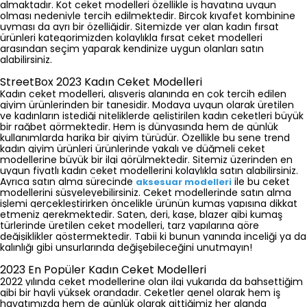
almaktadır. Kot ceket modelleri özellikle iş hayatına uygun 
olması nedeniyle tercih edilmektedir. Birçok kıyafet kombinine 
uyması da ayrı bir özelliğidir. Sitemizde yer alan 
kadın fırsat 
ürünleri
kategorimizden kolaylıkla 
fırsat ceket modelleri
arasından seçim yaparak kendinize uygun olanları satın 
alabilirsiniz.
StreetBox 2023 Kadın Ceket Modelleri
Kadın ceket modelleri, alışveriş alanında en çok tercih edilen 
giyim ürünlerinden bir tanesidir. Modaya uygun olarak üretilen 
ve kadınların istediği niteliklerde geliştirilen 
kadın ceketleri 
büyük 
bir rağbet görmektedir. Hem iş dünyasında hem de günlük 
kullanımlarda harika bir giyim türüdür. Özellikle bu sene 
trend 
kadın giyim ürünleri
ürünlerinde yakalı ve düğmeli ceket 
modellerine büyük bir ilgi görülmektedir. Sitemiz üzerinden en 
uygun fiyatlı kadın ceket modellerini kolaylıkla satın alabilirsiniz. 
Ayrıca satın alma sürecinde 
 ile bu ceket 
aksesuar modelleri
modellerini süsyeleyebilirsiniz. Ceket modellerinde satın alma 
işlemi gerçekleştirirken öncelikle ürünün kumaş yapısına dikkat 
etmeniz gerekmektedir. Saten, deri, kaşe, blazer gibi kumaş 
türlerinde üretilen ceket modelleri, tarz yapılarına göre 
değişiklikler göstermektedir. Tabii ki bunun yanında inceliği ya da 
kalınlığı gibi unsurlarında değişebileceğini unutmayın!
2023 En Popüler Kadın Ceket Modelleri
2022 yılında ceket modellerine olan ilgi yukarıda da bahsettiğim 
gibi bir hayli yüksek orandadır. Ceketler genel olarak hem iş 
hayatımızda hem de günlük olarak gittiğimiz her alanda 