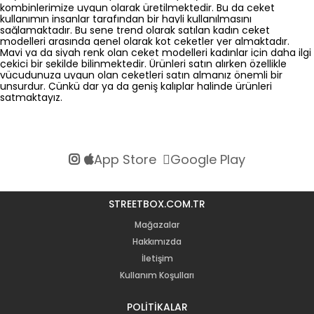
kombinlerimize uygun olarak üretilmektedir. Bu da ceket 
kullanımın insanlar tarafından bir hayli kullanılmasını 
sağlamaktadır. Bu sene trend olarak satılan 
kadın ceket 
modelleri 
arasında genel olarak kot ceketler yer almaktadır. 
Mavi ya da siyah renk olan ceket modelleri kadınlar için daha ilgi 
çekici bir şekilde bilinmektedir. Ürünleri satın alırken özellikle 
vücudunuza uygun olan ceketleri satın almanız önemli bir 
unsurdur. Çünkü dar ya da geniş kalıplar halinde ürünleri 
satmaktayız. 
App Store
Google Play
STREETBOX.COM.TR
Mağazalar
Hakkımızda
İletişim
Kullanım Koşulları
POLİTİKALAR