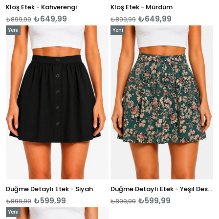
Kloş Etek - Kahverengi
Kloş Etek - Mürdüm
₺649,99
₺649,99
₺899,99
₺899,99
Yeni
Yeni
Ürün
Ürün
Düğme Detaylı Etek - Siyah
Düğme Detaylı Etek - Yeşil Desenli
₺599,99
₺599,99
₺899,99
₺899,99
Yeni