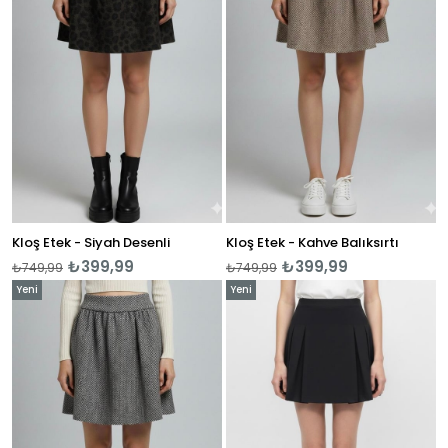
Kloş Etek - Siyah Desenli
Kloş Etek - Kahve Balıksırtı
₺399,99
₺399,99
₺749,99
₺749,99
Yeni
Yeni
Ürün
Ürün