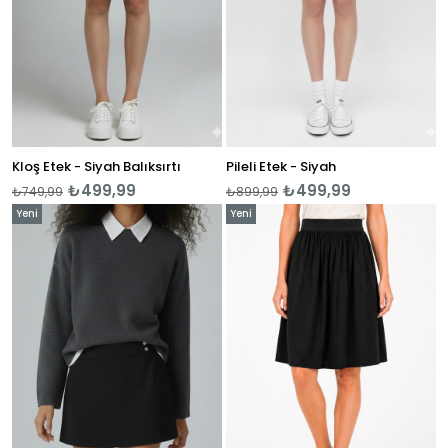
Kloş Etek - Siyah Balıksırtı
Pileli Etek - Siyah
₺499,99
₺499,99
₺749,99
₺899,99
Yeni
Yeni
Ürün
Ürün