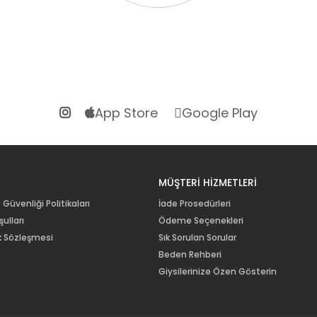
App Store
Google Play
R
MÜŞTERİ HİZMETLERİ
e Güvenliği Politikaları
İade Prosedürleri
ulları
Ödeme Seçenekleri
lik Sözleşmesi
Sık Sorulan Sorular
Beden Rehberi
Giysilerinize Özen Gösterin