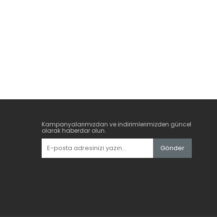
Kampanyalarımızdan ve indirimlerimizden güncel
olarak haberdar olun.
Gönder