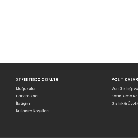
STREETBOX.COM.TR
POLİTİKALA
Mağazalar
Veri Gizliliği v
Hakkımızda
Satın Alma Koş
İletişim
Gizlilik & Üye
Kullanım Koşulları