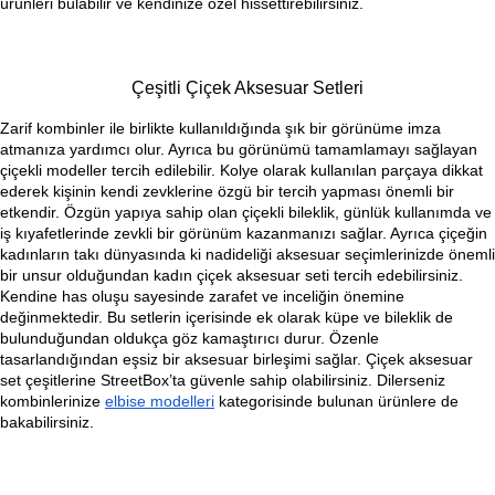
ürünleri bulabilir ve kendinize özel hissettirebilirsiniz.
Çeşitli Çiçek Aksesuar Setleri
Zarif kombinler ile birlikte kullanıldığında şık bir görünüme imza 
atmanıza yardımcı olur. Ayrıca bu görünümü tamamlamayı sağlayan 
çiçekli modeller tercih edilebilir. Kolye olarak kullanılan parçaya dikkat 
ederek kişinin kendi zevklerine özgü bir tercih yapması önemli bir 
etkendir. Özgün yapıya sahip olan çiçekli bileklik, günlük kullanımda ve 
iş kıyafetlerinde zevkli bir görünüm kazanmanızı sağlar. Ayrıca çiçeğin 
kadınların takı dünyasında ki nadideliği aksesuar seçimlerinizde önemli 
bir unsur olduğundan kadın çiçek aksesuar seti tercih edebilirsiniz. 
Kendine has oluşu sayesinde zarafet ve inceliğin önemine 
değinmektedir. Bu setlerin içerisinde ek olarak küpe ve bileklik de 
bulunduğundan oldukça göz kamaştırıcı durur. Özenle 
tasarlandığından eşsiz bir aksesuar birleşimi sağlar. 
Çiçek aksesuar 
set
 çeşitlerine StreetBox’ta güvenle sahip olabilirsiniz. Dilerseniz 
kombinlerinize 
elbise modelleri
 kategorisinde bulunan ürünlere de 
bakabilirsiniz.