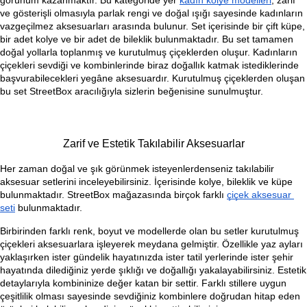
görünüm kazanmaktır. Bu kategoride yer 
kadın kolye modelleri
, zarif 
ve gösterişli olmasıyla parlak rengi ve doğal ışığı sayesinde kadınların 
vazgeçilmez aksesuarları arasında bulunur. Set içerisinde bir çift küpe, 
bir adet kolye ve bir adet de bileklik bulunmaktadır. Bu set tamamen 
doğal yollarla toplanmış ve kurutulmuş çiçeklerden oluşur. Kadınların 
çiçekleri sevdiği ve kombinlerinde biraz doğallık katmak istediklerinde 
başvurabilecekleri yegâne aksesuardır. Kurutulmuş çiçeklerden oluşan 
bu set StreetBox aracılığıyla sizlerin beğenisine sunulmuştur.
Zarif ve Estetik Takılabilir Aksesuarlar
Her zaman doğal ve şık görünmek isteyenlerdenseniz takılabilir 
aksesuar setlerini inceleyebilirsiniz. İçerisinde kolye, bileklik ve küpe 
bulunmaktadır. StreetBox mağazasında birçok farklı 
çiçek aksesuar 
seti
 bulunmaktadır.
Birbirinden farklı renk, boyut ve modellerde olan bu setler kurutulmuş 
çiçekleri aksesuarlara işleyerek meydana gelmiştir. Özellikle yaz ayları 
yaklaşırken ister gündelik hayatınızda ister tatil yerlerinde ister şehir 
hayatında dilediğiniz yerde şıklığı ve doğallığı yakalayabilirsiniz. Estetik 
detaylarıyla kombininize değer katan bir settir. Farklı stillere uygun 
çeşitlilik olması sayesinde sevdiğiniz kombinlere doğrudan hitap eden 