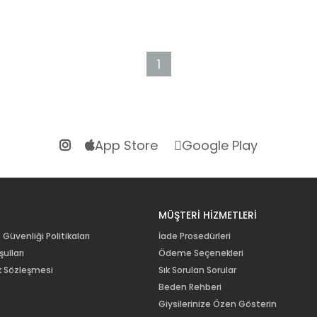
1
App Store
Google Play
R
MÜŞTERİ HİZMETLERİ
e Güvenliği Politikaları
İade Prosedürleri
ulları
Ödeme Seçenekleri
lik Sözleşmesi
Sık Sorulan Sorular
Beden Rehberi
Giysilerinize Özen Gösterin