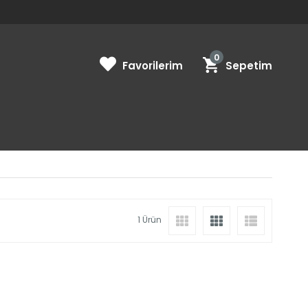
0
Favorilerim
Sepetim
1 Ürün