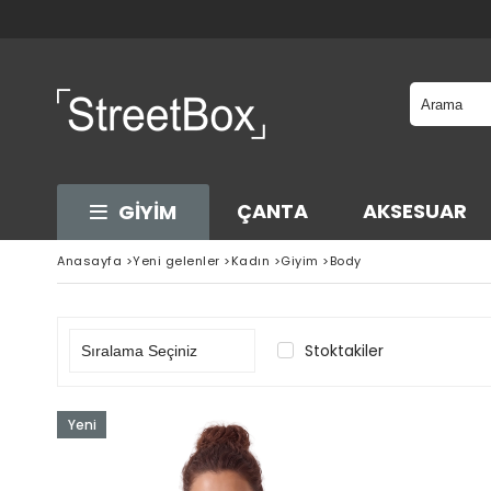
ÇANTA
AKSESUAR
GİYİM
Anasayfa
>
Yeni gelenler
>
Kadın
>
Giyim
>
Body
Stoktakiler
Yeni
Ürün