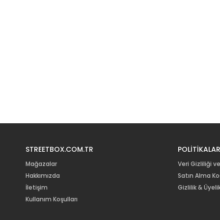
STREETBOX.COM.TR
POLİTİKALA
Mağazalar
Veri Gizliliği v
Hakkımızda
Satın Alma Koş
İletişim
Gizlilik & Üye
Kullanım Koşulları