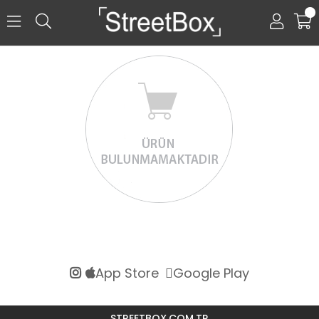
0
App Store
Google Play
STREETBOX.COM.TR